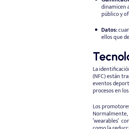
dinamicen a
público y o
Datos:
cuan
ellos que d
Tecnol
La identificaci
(NFC) están tra
eventos deporti
procesos en los
Los promotores 
Normalmente, l
‘wearables’ co
como la reducci