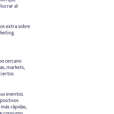
lucrar al
os extra sobre
rketing.
mpo cercano
as, markets,
ciertos
sus eventos.
positivos
 más rápidas,
 de consumo