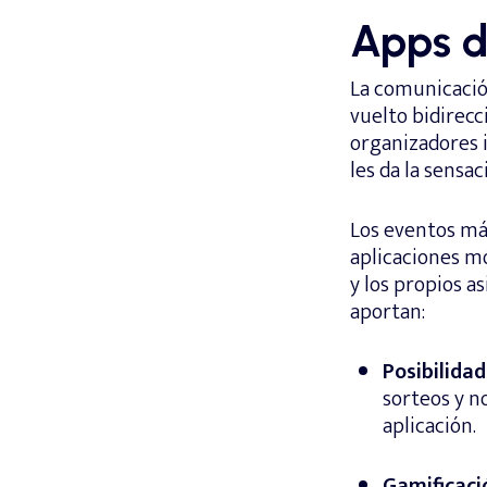
Apps d
La comunicación
vuelto bidirecc
organizadores i
les da la sensa
Los eventos má
aplicaciones m
y los propios a
aportan:
Posibilida
sorteos y n
aplicación.
Gamificaci