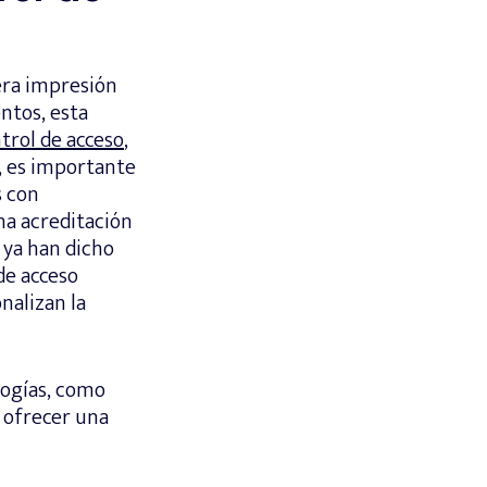
era impresión
ntos, esta
trol de acceso
,
, es importante
s con
na acreditación
 ya han dicho
de acceso
nalizan la
logías, como
a ofrecer una