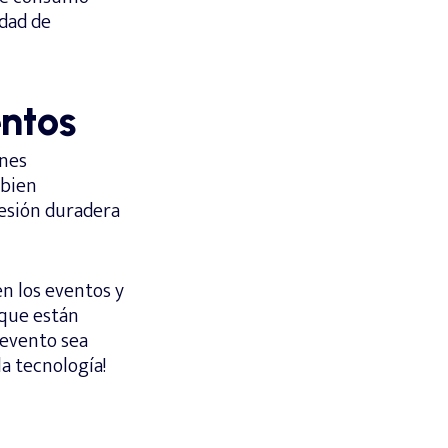
idad de
entos
ones
 bien
resión duradera
n los eventos y
 que están
 evento sea
a tecnología!