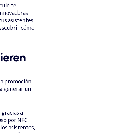
culo te
innovadoras
tus asistentes
descubrir cómo
ieren
la
promoción
ra generar un
 gracias a
eso por NFC,
los asistentes,