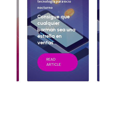
o
tecnología para ocio
Tecno
nocturno
even
Consigue que
Cas
cualquier
Rec
nta
barman sea una
ven
n el
estrella en
eli
o
ventas
rec
READ
ARTICLE