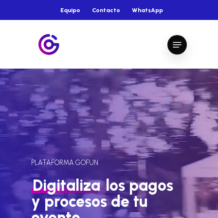
Skip
Equipo
Contacto
WhatsApp
to
main
Close
Menu
content
Menu
PLATAFORMA GOFUN
Digitaliza
los pagos
y procesos de tu
evento