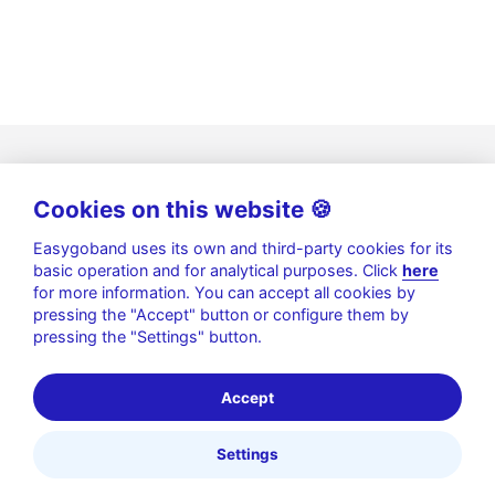
Cookies on this website 🍪
Easygoband uses its own and third-party cookies for its
basic operation and for analytical purposes. Click
here
for more information. You can accept all cookies by
pressing the "Accept" button or configure them by
pressing the "Settings" button.
Política de privacidad
|
Aviso legal
|
Política de Cookies
|
Seguridad de la información
Accept
© 2026 Gofun by Easygoband. | Todos los derechos
reservados
Settings