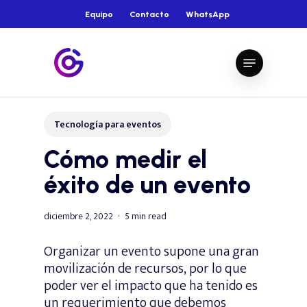
Skip
Equipo
Contacto
WhatsApp
to
main
Close
Menu
content
Menu
Tecnología para eventos
Cómo medir el
éxito de un evento
diciembre 2, 2022
5 min read
Organizar un evento supone una gran
movilización de recursos, por lo que
poder ver el impacto que ha tenido es
un requerimiento que debemos