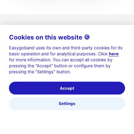
Cookies on this website 🍪
Easygoband uses its own and third-party cookies for its
basic operation and for analytical purposes. Click
here
for more information. You can accept all cookies by
pressing the "Accept" button or configure them by
pressing the "Settings" button.
Política de privacidad
|
Aviso legal
|
Política de Cookies
|
Seguridad de la información
Accept
© 2026 Gofun by Easygoband. | Todos los derechos
reservados
Settings
linkedin
instagram
whatsapp