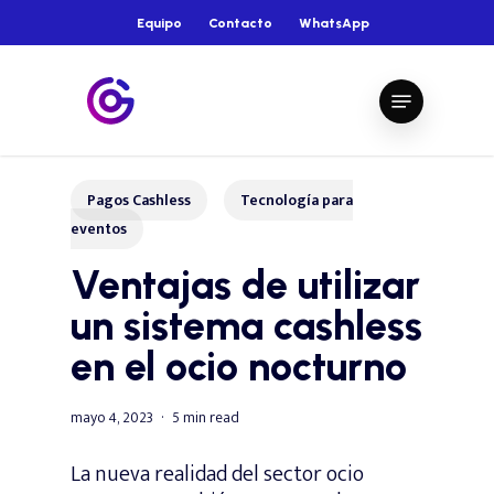
Skip
Equipo
Contacto
WhatsApp
to
main
Close
Menu
content
Menu
Pagos Cashless
Tecnología para
eventos
Ventajas de utilizar
un sistema cashless
en el ocio nocturno
mayo 4, 2023
5 min read
La nueva realidad del sector ocio