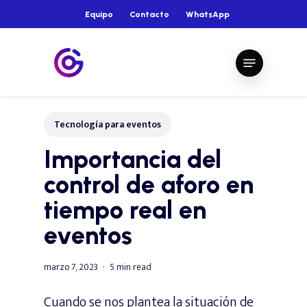
Skip
Equipo
Contacto
WhatsApp
to
main
Close
Menu
content
Menu
Tecnología para eventos
Importancia del
control de aforo en
tiempo real en
eventos
marzo 7, 2023
5 min read
Cuando se nos plantea la situación de